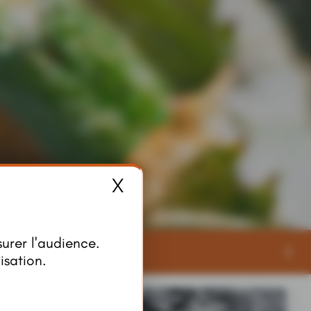
X
Masquer le bandeau 
surer l'audience.
Publicités
isation.